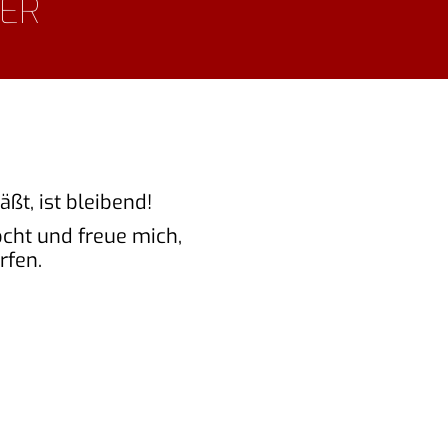
TER
ßt, ist bleibend!
ocht und freue mich,
rfen.